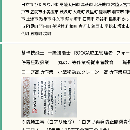
日立市 ひたちなか市 常陸太田市 高萩市 北茨城市 常陸大宮市
戸市 笠間市小美玉市 茨城町 大洗町 城里町 鹿嶋市 潮来市 神
市 土浦市 取手市 牛久市 龍ヶ崎市 石岡市 守谷市 稲敷市 
市 阿見町 河内町 美浦村 利根町 古河市 筑西市 常総市 坂東市
代町 五霞町 境町
基幹技能士
一級技能士
ROOGA施工管理者
フォ
停電圧取扱業
丸のこ等作業祝従事者教育
職
ロープ高所作業
小型移動式クレーン
高所作業車
※防蟻工事（白アリ駆除）：白アリ再発防止賠償責
出来ます。（5年間：1F床下全施工の場合）