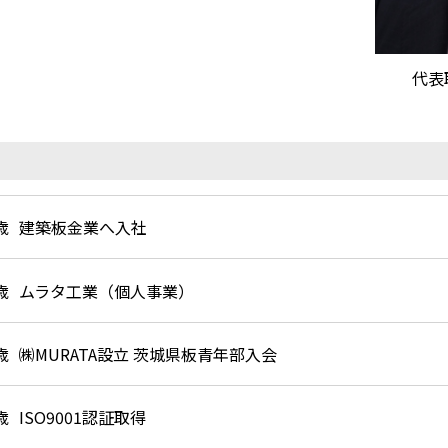
代表
歳
建築板金業へ入社
歳
ムラタ工業（個人事業）
歳
㈱MURATA設立 茨城県板青年部入会
歳
ISO9001認証取得